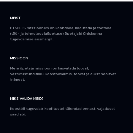
MEIST
ETSELTS missiooniks on koondada, koolitada ja toetada
(töö- ja tehnoloogiaõpetuse) õpetajaid ühiskonna
tugevdamise eesmärgil..
MISSIOON
Meie õpetaja missioon on kasvatada loovat,
vastutustundlikku, koostöövalmis, töökat ja elust hoolivat
inimest.
MIKS VALIDA MEID?
Koostöö tugevdab, koolitustel täiendad ennast, vajadusel
saad abi.