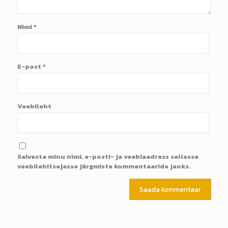
Nimi
*
E-post
*
Veebileht
Salvesta minu nimi, e-posti- ja veebiaadress sellesse
veebilehitsejasse järgmiste kommentaaride jaoks.