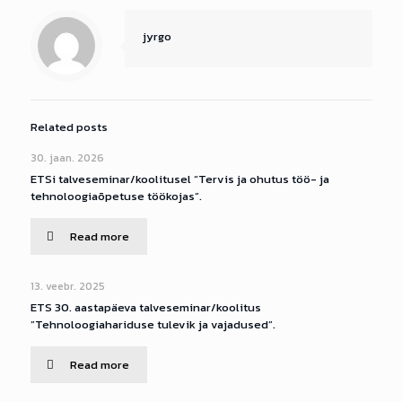
jyrgo
Related posts
30. jaan. 2026
ETSi talveseminar/koolitusel “Tervis ja ohutus töö- ja
tehnoloogiaõpetuse töökojas”.
Read more
13. veebr. 2025
ETS 30. aastapäeva talveseminar/koolitus
”Tehnoloogiahariduse tulevik ja vajadused”.
Read more