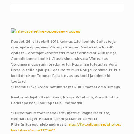
Reedel, 26. oktoobril 2012, toimus Läti koolide õpilaste ja
õpetajate õppepäev Võrus ja Rõuges. Meile külla tuli 40
õpilast – õpetajat kaheteistkümnest erinevast Aluksne ja
Ape piirkonna koolist. Alustasime päevaga Võrus, kus
Võrumaa muuseumi teadur Artur Ruusmaa tutvustas Võru
linna ja selle ajalugu. Edasine toimus Rõuge Põhikoolis, kus
kooli direktor Toomas Raju tutvustas kooli ja toimusid
töötoad.
Sündmus läks korda, natuke segas küll ilmataat oma lumega.
Peakorraldajaks Kaido Kaas, Rõuge Põhikooli, Krabi Kooli ja
Parksepa Keskkooli õpetaja- metoodik.
Suured tänud töötubade läbiviijatele: Ragna Meeliste,
Geenart Nagel, Eduard Tamm ja Mainer Järvelill.
Pilte üritusest näeb aadressil:
http://fotoalbum.ee/photos/
kaidokaas/sets/1329477