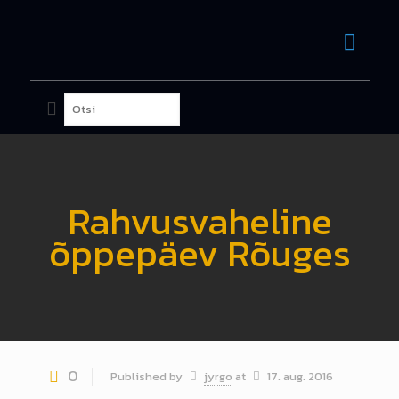
Rahvusvaheline
õppepäev Rõuges
0
Published by
jyrgo
at
17. aug. 2016