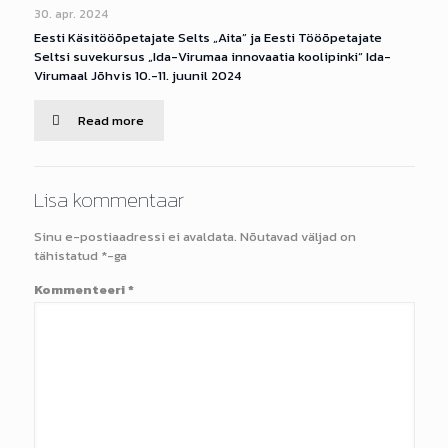
30. apr. 2024
Eesti Käsitööõpetajate Selts „Aita” ja Eesti Tööõpetajate
Seltsi suvekursus „Ida-Virumaa innovaatia koolipinki“ Ida-
Virumaal Jõhvis 10.-11. juunil 2024
Read more
Lisa kommentaar
Sinu e-postiaadressi ei avaldata.
Nõutavad väljad on
tähistatud
*
-ga
Kommenteeri
*