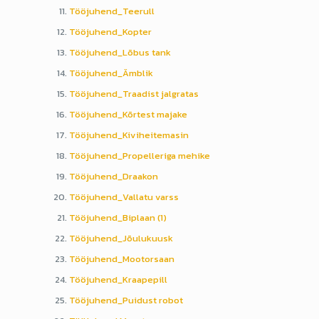
Tööjuhend_Teerull
Tööjuhend_Kopter
Tööjuhend_Lõbus tank
Tööjuhend_Ämblik
Tööjuhend_Traadist jalgratas
Tööjuhend_Kõrtest majake
Tööjuhend_Kiviheitemasin
Tööjuhend_Propelleriga mehike
Tööjuhend_Draakon
Tööjuhend_Vallatu varss
Tööjuhend_Biplaan (1)
Tööjuhend_Jõulukuusk
Tööjuhend_Mootorsaan
Tööjuhend_Kraapepill
Tööjuhend_Puidust robot