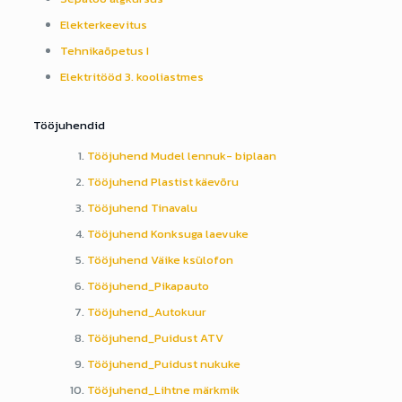
Elekterkeevitus
Tehnikaõpetus I
Elektritööd 3. kooliastmes
Tööjuhendid
Tööjuhend Mudel lennuk- biplaan
Tööjuhend Plastist käevõru
Tööjuhend Tinavalu
Tööjuhend Konksuga laevuke
Tööjuhend Väike ksülofon
Tööjuhend_Pikapauto
Tööjuhend_Autokuur
Tööjuhend_Puidust ATV
Tööjuhend_Puidust nukuke
Tööjuhend_Lihtne märkmik