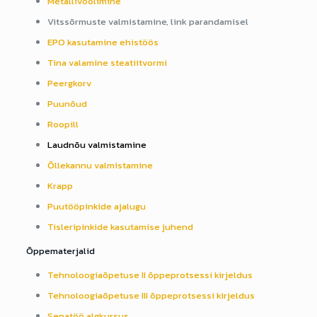
Metallivoolimine
Vitssõrmuste valmistamine, link parandamisel
EPO kasutamine ehistöös
Tina valamine steatiitvormi
Peergkorv
Puunõud
Roopill
Laudnõu valmistamine
Õllekannu valmistamine
Krapp
Puutööpinkide ajalugu
Tisleripinkide kasutamise juhend
Õppematerjalid
Tehnoloogiaõpetuse II õppeprotsessi kirjeldus
Tehnoloogiaõpetuse III õppeprotsessi kirjeldus
Sepatöö algkursus