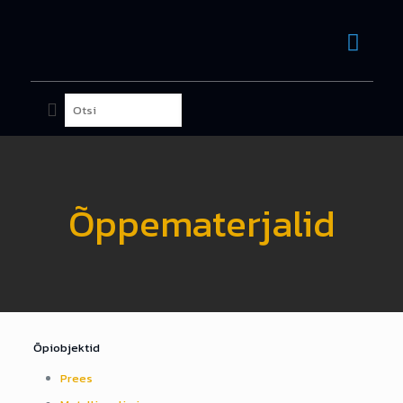
Õppematerjalid
Õpiobjektid
Prees