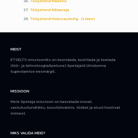
Tööjuhend Maastur
Tööjuhend Nõiamaja
Tööjuhend Hoburaudsõlg
(video)
MEIST
ETSELTS missiooniks on koondada, koolitada ja toetada
(töö- ja tehnoloogiaõpetuse) õpetajaid ühiskonna
tugevdamise eesmärgil..
MISSIOON
Meie õpetaja missioon on kasvatada loovat,
vastutustundlikku, koostöövalmis, töökat ja elust hoolivat
inimest.
MIKS VALIDA MEID?