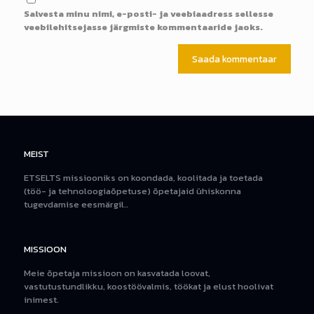
Salvesta minu nimi, e-posti- ja veebiaadress sellesse
veebilehitsejasse järgmiste kommentaaride jaoks.
MEIST
ETSELTS missiooniks on koondada, koolitada ja toetada
(töö- ja tehnoloogiaõpetuse) õpetajaid ühiskonna
tugevdamise eesmärgil..
MISSIOON
Meie õpetaja missioon on kasvatada loovat,
vastutustundlikku, koostöövalmis, töökat ja elust hoolivat
inimest.