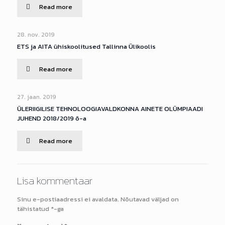
Read more
28. nov. 2019
ETS ja AITA ühiskoolitused Tallinna Ülikoolis
Read more
27. jaan. 2019
ÜLERIIGILISE TEHNOLOOGIAVALDKONNA AINETE OLÜMPIAADI
JUHEND 2018/2019 õ-a
Read more
Lisa kommentaar
Sinu e-postiaadressi ei avaldata.
Nõutavad väljad on
tähistatud
*
-ga