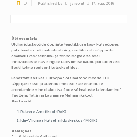
0
Published by
jyrgo
at
17. aug. 2016
Üldeesmärk:
Üldhariduskoolide õppijate teadlikkuse kasv kutseõppes
pakutavatest võimalustest ning seeläbi kutseõppurite
osakaalu kasv tehnika- ja tehnoloogia erialadel
innovaatiliste huviringide läbiviimise kaudu paralleelselt
Eesti kolme regiooni kutsekoolides.
Rahastamisallikas: Euroopa Sotsiaalfond meede 1.1.8
„Õppijakeskse ja uuendusmeelse kutsehariduse
arendamine ning elukestva õppe võimaluste laiendamine“
Taotleja: Tallinna Lasnamäe Mehaanikakool
Partnerid:
Rakvere Ametikool (RAK)
Ida-Virumaa Kutsehariduskeskus (IVKHK)
Osalejad:
7. – 9. klasside õpilased