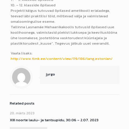
10. – 12. klasside õpilased
Projekti käigus tutvuvad õpilased ametikooli erialadega,
teevad läbi praktilisi töid, mõtlevad välja ja valmistavad
omaloomingulise eseme.
Tallinna Lasnamäe Mehaanikakoolis tutvusid õpilased uue
koolihoonega, valmistasid plekist lukksepa ja keevitustööna
ühe loomakese, jootetööna vasktorudest küünlajala ja
plastiktorudest „kuuse“. Tegevus jätkub uuel veerandil.
Vaata lisaks:
http://www.tlmk.ee/content/view/119/186/lang,estonian/
jyrgo
Related posts
20. märts 2023
XIII noorte laulu- ja tantsupidu, 30.06 – 2.07. 2023