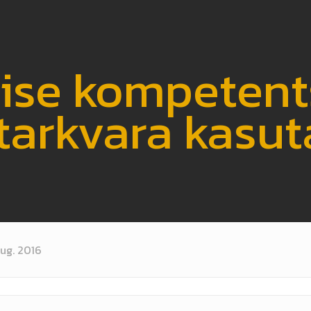
ise kompeten
ltarkvara kasu
aug. 2016