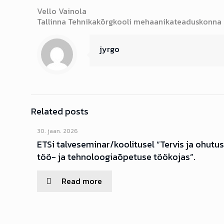
Vello Vainola
Tallinna Tehnikakõrgkooli mehaanikateaduskonna
jyrgo
Related posts
30. jaan. 2026
ETSi talveseminar/koolitusel “Tervis ja ohutu
töö- ja tehnoloogiaõpetuse töökojas”.
Read more