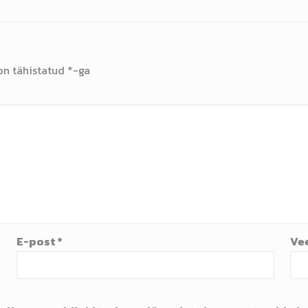
on tähistatud
*
-ga
E-post
*
Ve