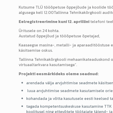
Kutsume TLÜ tööõpetuse õppejõude ja koolide tö
algusega kell 12.00Tallinna Tehnikakõrgkooli audito
Eelregistreerimine kuni 12. aprillini
telefoni tee
Üritusele on 24 kohta.
Austatud õppejõud ja tööõpetuse õpetajad,
Kaasaegse masina-, metalli- ja aparaaditööstuse e
käsitsemise oskus.
Tallinna Tehnikakõrgkooli mehaanikateaduskond os
virtuaaltarkvara kasutamisega“.
Projekti eesmärkideks oleme seadnud:
arendada välja arvjuhtimise seadmete käsitsem
luua arvjuhtimise seadmete kasutamisele ori
kohandada ja võtta kasutusele eesti keelsed t
tagada kompetentsuskeskuse kasutamine TTK ma
koolitusel ning ettevõtete töötajate täiend- 