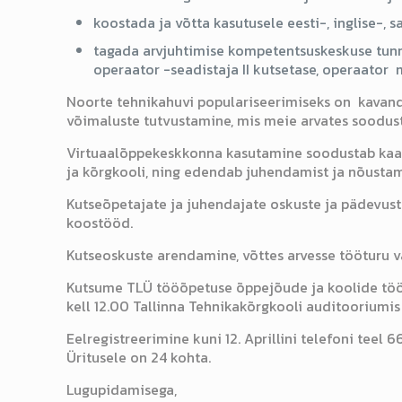
koostada ja võtta kasutusele eesti-, inglise-, 
tagada arvjuhtimise kompetentsuskeskuse tunn
operaator -seadistaja II kutsetase, operaator me
Noorte tehnikahuvi populariseerimiseks on kavand
võimaluste tutvustamine, mis meie arvates soodust
Virtuaalõppekeskkonna kasutamine soodustab kaas
ja kõrgkooli, ning edendab juhendamist ja nõustami
Kutseõpetajate ja juhendajate oskuste ja pädevust
koostööd.
Kutseoskuste arendamine, võttes arvesse tööturu 
Kutsume TLÜ tööõpetuse õppejõude ja koolide tööõ
kell 12.00 Tallinna Tehnikakõrgkooli auditooriumis 
Eelregistreerimine kuni 12. Aprillini telefoni teel 
Üritusele on 24 kohta.
Lugupidamisega,