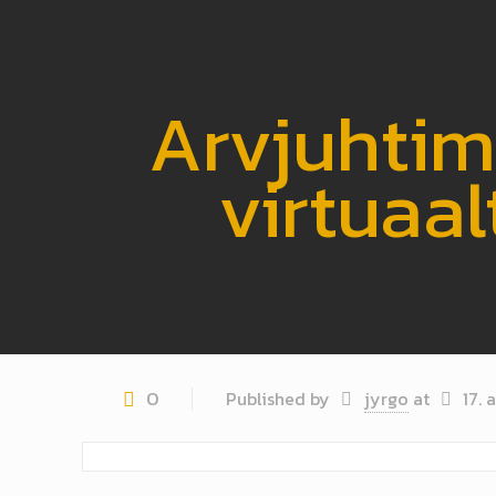
Arvjuhtim
virtuaa
0
Published by
jyrgo
at
17. 