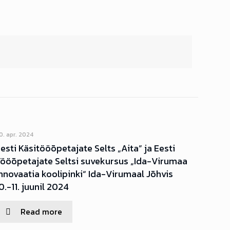
0. apr. 2024
esti Käsitööõpetajate Selts „Aita” ja Eesti
Tööõpetajate Seltsi suvekursus „Ida-Virumaa
nnovaatia koolipinki“ Ida-Virumaal Jõhvis
0.-11. juunil 2024
Read more