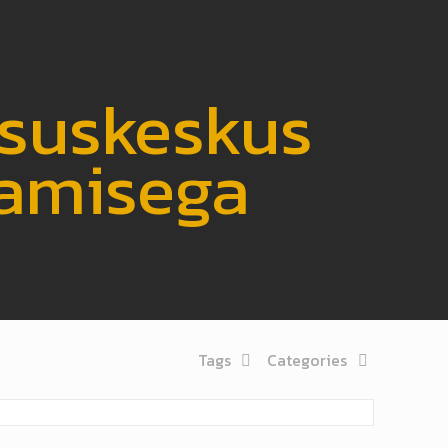
tsuskeskus
tamisega
Tags
Categories