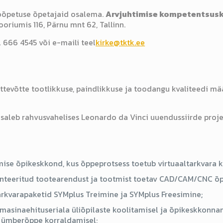
öõpetuse õpetajaid osalema.
Arvjuhtimise kompetentsus
oriumis 116, Pärnu mnt 62, Tallinn.
l 666 4545 või e-maili teel
kirke@tktk.ee
ttevõtte tootlikkuse, paindlikkuse ja toodangu kvaliteedi m
aleb rahvusvahelises Leonardo da Vinci uuendussiirde proje
ise õpikeskkond, kus õppeprotsess toetub virtuaaltarkvara k
enteeritud tootearendust ja tootmist toetav CAD/CAM/CNC õ
arkvarapaketid SYMplus Treimine ja SYMplus Freesimine;
sinaehituseriala üliõpilaste koolitamisel ja õpikeskkonnan
ja ümberõppe korraldamisel;