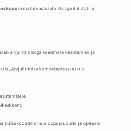
keskuse
esmatutvustusele 26. Aprillil 2011. a
äärab arvjuhtimisega seadmete kasutamise ja
ktis „Arvjuhtimise kompetentsuskeskus
asutamisele;
pikeskkond;
a kutsekoolide eriala õppejõudude ja õpilaste