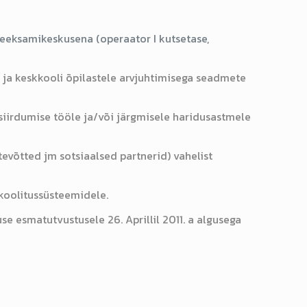
eeksamikeskusena (operaator I kutsetase,
ja keskkooli õpilastele arvjuhtimisega seadmete
irdumise tööle ja/või järgmisele haridusastmele
evõtted jm sotsiaalsed partnerid) vahelist
koolitussüsteemidele.
esmatutvustusele 26. Aprillil 2011. a algusega