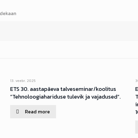
 dekaan
13. veebr. 2025
3
s
ETS 30. aastapäeva talveseminar/koolitus
E
”Tehnoloogiahariduse tulevik ja vajadused”.
i
Read more
1