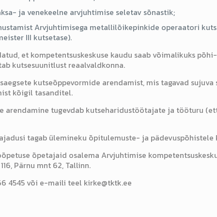
saksa- ja venekeelne arvjuhtimise seletav sõnastik;
ustamist Arvjuhtimisega metallilõikepinkide operaatori kuts
ister III kutsetase).
atud, et kompetentsuskeskuse kaudu saab võimalikuks põhi- 
ab kutsesuunitlust reaalvaldkonna.
aegsete kutseõppevormide arendamist, mis tagavad sujuva si
st kõigil tasanditel.
e arendamine tugevdab kutseharidustöötajate ja tööturu (ett
vajadusi tagab ülemineku õpitulemuste- ja pädevuspõhistele 
petuse õpetajaid osalema Arvjuhtimise kompetentsuskeskuse 
116, Pärnu mnt 62, Tallinn.
666 4545 või e-maili teel kirke@tktk.ee