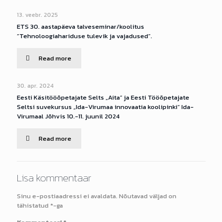
13. veebr. 2025
ETS 30. aastapäeva talveseminar/koolitus
”Tehnoloogiahariduse tulevik ja vajadused”.
Read more
30. apr. 2024
Eesti Käsitööõpetajate Selts „Aita” ja Eesti Tööõpetajate
Seltsi suvekursus „Ida-Virumaa innovaatia koolipinki“ Ida-
Virumaal Jõhvis 10.-11. juunil 2024
Read more
Lisa kommentaar
Sinu e-postiaadressi ei avaldata.
Nõutavad väljad on
tähistatud
*
-ga