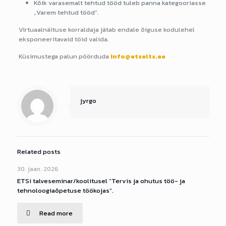
Kõik varasemalt tehtud tööd tuleb panna kategooriasse
„Varem tehtud tööd“.
Virtuaalnäituse korraldaja jätab endale õiguse kodulehel
eksponeeritavaid töid valida.
Küsimustega palun pöörduda
info@etselts.ee
jyrgo
Related posts
30. jaan. 2026
ETSi talveseminar/koolitusel “Tervis ja ohutus töö- ja
tehnoloogiaõpetuse töökojas”.
Read more