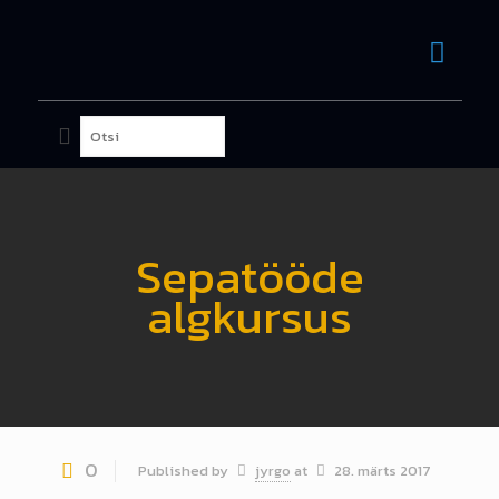
Sepatööde
algkursus
0
Published by
jyrgo
at
28. märts 2017