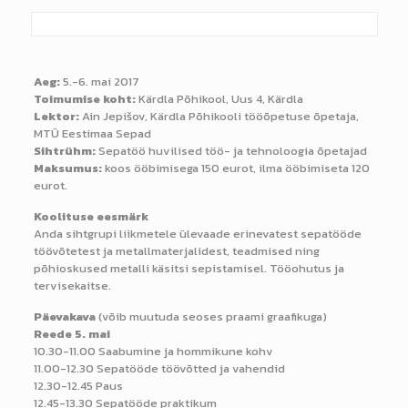
Aeg:
5.-6. mai 2017
Toimumise koht:
Kärdla Põhikool, Uus 4, Kärdla
Lektor:
Ain Jepišov, Kärdla Põhikooli tööõpetuse õpetaja,
MTÜ Eestimaa Sepad
Sihtrühm:
Sepatöö huvilised töö- ja tehnoloogia õpetajad
Maksumus:
koos ööbimisega 150 eurot, ilma ööbimiseta 120
eurot.
Koolituse eesmärk
Anda sihtgrupi liikmetele ülevaade erinevatest sepatööde
töövõtetest ja metallmaterjalidest, teadmised ning
põhioskused metalli käsitsi sepistamisel. Tööohutus ja
tervisekaitse.
Päevakava
(võib muutuda seoses praami graafikuga)
Reede 5. mai
10.30-11.00 Saabumine ja hommikune kohv
11.00-12.30 Sepatööde töövõtted ja vahendid
12.30-12.45 Paus
12.45-13.30 Sepatööde praktikum