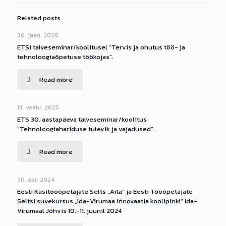
Related posts
30. jaan. 2026
ETSi talveseminar/koolitusel “Tervis ja ohutus töö- ja
tehnoloogiaõpetuse töökojas”.
Read more
13. veebr. 2025
ETS 30. aastapäeva talveseminar/koolitus
”Tehnoloogiahariduse tulevik ja vajadused”.
Read more
30. apr. 2024
Eesti Käsitööõpetajate Selts „Aita” ja Eesti Tööõpetajate
Seltsi suvekursus „Ida-Virumaa innovaatia koolipinki“ Ida-
Virumaal Jõhvis 10.-11. juunil 2024