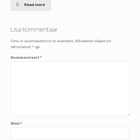
Read more
Lisa kommentaar
Sinu e-postiaadressi ei avaldata.
Nõutavad väljad on
tähistatud
*
-ga
Kommenteeri
*
Nimi
*