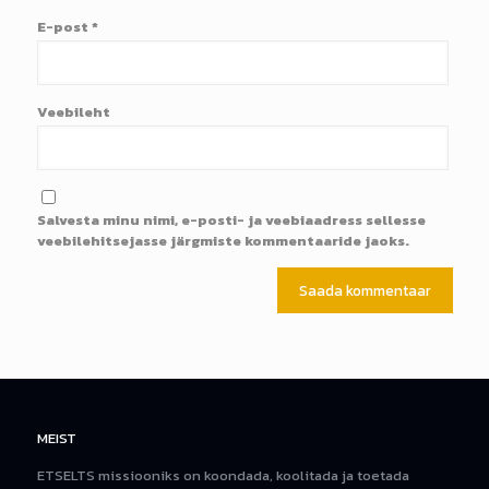
E-post
*
Veebileht
Salvesta minu nimi, e-posti- ja veebiaadress sellesse
veebilehitsejasse järgmiste kommentaaride jaoks.
MEIST
ETSELTS missiooniks on koondada, koolitada ja toetada