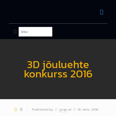
3D jõuluehte
konkurss 2016
0
Published by
jyrgo
at
18. dets. 2016