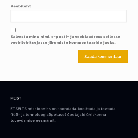
Veebileht
Salvesta minu nimi, e-posti- ja veebiaadress sellesse
veebilehitsejasse järgmiste kommentaaride jaoks.
MEIST
ETSELTS missiooniks on koondada, koolitada ja toetada
(töö- ja tehnoloogiaõpetuse) õpetajaid ühiskonna
tugevdamise eesmärgil..