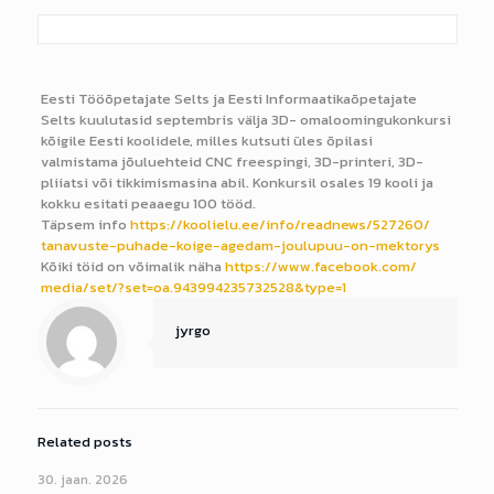
Eesti Tööõpetajate Selts ja Eesti Informaatikaõpetajate
Selts kuulutasid septembris välja 3D- omaloomingukonkursi
kõigile Eesti koolidele, milles kutsuti üles õpilasi
valmistama jõuluehteid CNC freespingi, 3D-printeri, 3D-
pliiatsi või tikkimismasina abil. Konkursil osales 19 kooli ja
kokku esitati peaaegu 100 tööd.
Täpsem info
https://koolielu.ee/
info/readnews/527260/
tanavuste-puhade-koige-agedam-
joulupuu-on-mektorys
Kõiki töid on võimalik näha
https://www.facebook.com/
media/set/?set=oa.
943994235732528&type=1
jyrgo
Related posts
30. jaan. 2026