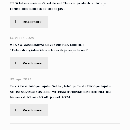
ETSi talveseminar/koolitusel “Tervis ja ohutus töö- ja
tehnoloogiaõpetuse töökojas”.
Read more
13. veebr. 2025
ETS 30. aastapäeva talveseminar/koolitus
”Tehnoloogiahariduse tulevik ja vajadused”.
Read more
30. apr. 2024
Eesti Käsitööõpetajate Selts „Aita” ja Eesti Tööõpetajate
Seltsi suvekursus „Ida-Virumaa innovaatia koolipinki“ Ida-
Virumaal Jõhvis 10.-11. juunil 2024
Read more