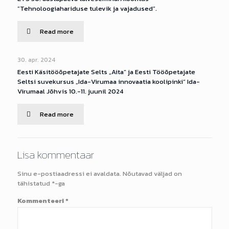
”Tehnoloogiahariduse tulevik ja vajadused”.
Read more
30. apr. 2024
Eesti Käsitööõpetajate Selts „Aita” ja Eesti Tööõpetajate
Seltsi suvekursus „Ida-Virumaa innovaatia koolipinki“ Ida-
Virumaal Jõhvis 10.-11. juunil 2024
Read more
Lisa kommentaar
Sinu e-postiaadressi ei avaldata.
Nõutavad väljad on
tähistatud
*
-ga
Kommenteeri
*