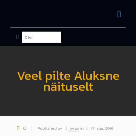
Veel pilte Aluksne
näituselt
0
Published by
jyrgo
at
17. aug. 2016