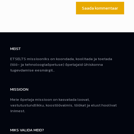
MEIST
ETSELTS missiooniks on koondada, koolitada ja toetada
(töö- ja tehnoloogiaõpetuse) õpetajaid ühiskonna
tugevdamise eesmärgil..
MISSIOON
Meie õpetaja missioon on kasvatada loovat,
vastutustundlikku, koostöövalmis, töökat ja elust hoolivat
inimest.
MIKS VALIDA MEID?