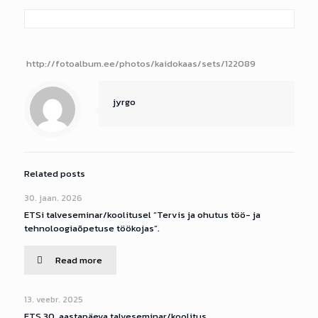
http://fotoalbum.ee/photos/kaidokaas/sets/122089
jyrgo
Related posts
30. jaan. 2026
ETSi talveseminar/koolitusel “Tervis ja ohutus töö- ja
tehnoloogiaõpetuse töökojas”.
Read more
13. veebr. 2025
ETS 30. aastapäeva talveseminar/koolitus