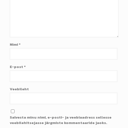
Nimi
*
E-post
*
Veebileht
Salvesta minu nimi, e-posti- ja veebiaadress sellesse
veebilehitsejasse järgmiste kommentaaride jaoks.