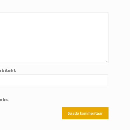
ebileht
oks.