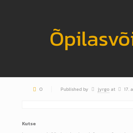
Õpilasvõ
0
Published by
jyrgo
at
17. 
Kutse