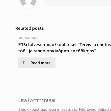
Related posts
30. jaan. 2026
ETSi talveseminar/koolitusel “Tervis ja ohutu
töö- ja tehnoloogiaõpetuse töökojas”.
Read more
Lisa kommentaar
Sinu e-postiaadressi ei avaldata.
Nõutavad väljad 