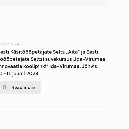
0. apr. 2024
esti Käsitööõpetajate Selts „Aita” ja Eesti
Tööõpetajate Seltsi suvekursus „Ida-Virumaa
nnovaatia koolipinki“ Ida-Virumaal Jõhvis
0.-11. juunil 2024
Read more