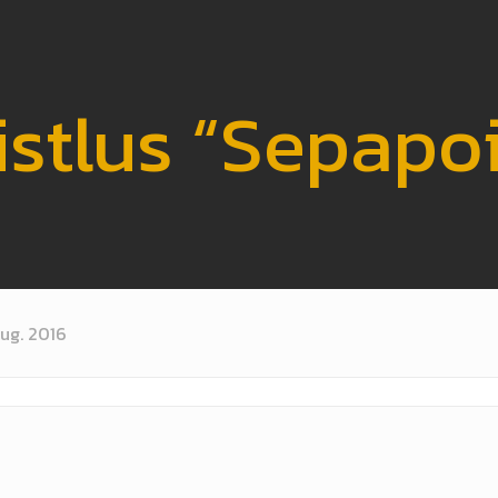
istlus “Sepapoi
aug. 2016