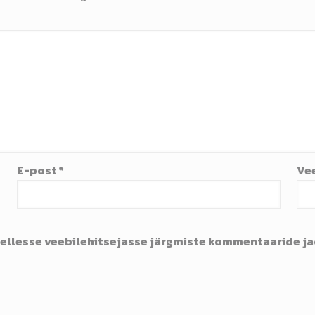
E-post
*
Ve
 sellesse veebilehitsejasse järgmiste kommentaaride ja