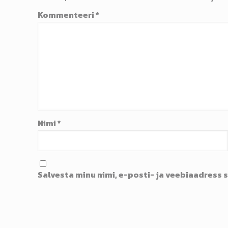
Kommenteeri
*
Nimi
*
Salvesta minu nimi, e-posti- ja veebiaadress