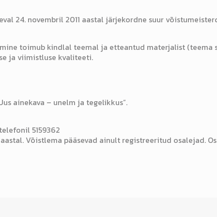
l 24. novembril 2011 aastal järjekordne suur võistumeisterda
mine toimub kindlal teemal ja etteantud materjalist (teema saa
 ja viimistluse kvaliteeti.
us ainekava – unelm ja tegelikkus”.
telefonil 5159362
 aastal. Võistlema pääsevad ainult registreeritud osalejad. Os