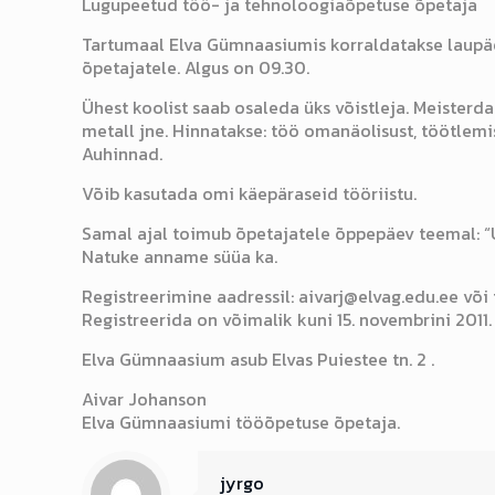
Lugupeetud töö- ja tehnoloogiaõpetuse õpetaja
Tartumaal Elva Gümnaasiumis korraldatakse laupäeva
õpetajatele. Algus on 09.30.
Ühest koolist saab osaleda üks võistleja. Meisterda
metall jne. Hinnatakse: töö omanäolisust, töötlemise
Auhinnad.
Võib kasutada omi käepäraseid tööriistu.
Samal ajal toimub õpetajatele õppepäev teemal: “U
Natuke anname süüa ka.
Registreerimine aadressil: aivarj@elvag.edu.ee või 
Registreerida on võimalik kuni 15. novembrini 2011.
Elva Gümnaasium asub Elvas Puiestee tn. 2 .
Aivar Johanson
Elva Gümnaasiumi tööõpetuse õpetaja.
jyrgo