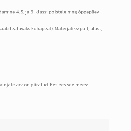
mine 4. 5. ja 6. klassi poistele ning õppepäev
b teatavaks kohapeal). Materjaliks: puit, plast,
alejate arv on piiratud. Kes ees see mees: