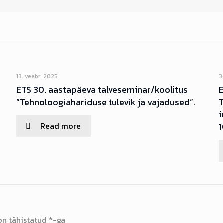
13. veebr. 2025
3
s
ETS 30. aastapäeva talveseminar/koolitus
E
”Tehnoloogiahariduse tulevik ja vajadused”.
i
Read more
1
on tähistatud
*
-ga