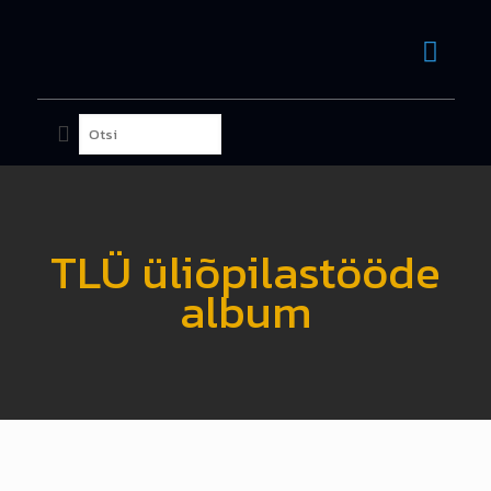
TLÜ üliõpilastööde
album