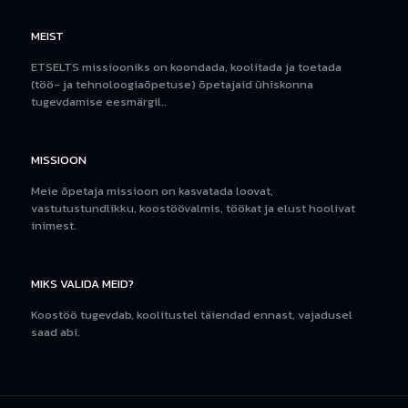
MEIST
ETSELTS missiooniks on koondada, koolitada ja toetada
(töö- ja tehnoloogiaõpetuse) õpetajaid ühiskonna
tugevdamise eesmärgil..
MISSIOON
Meie õpetaja missioon on kasvatada loovat,
vastutustundlikku, koostöövalmis, töökat ja elust hoolivat
inimest.
MIKS VALIDA MEID?
Koostöö tugevdab, koolitustel täiendad ennast, vajadusel
saad abi.