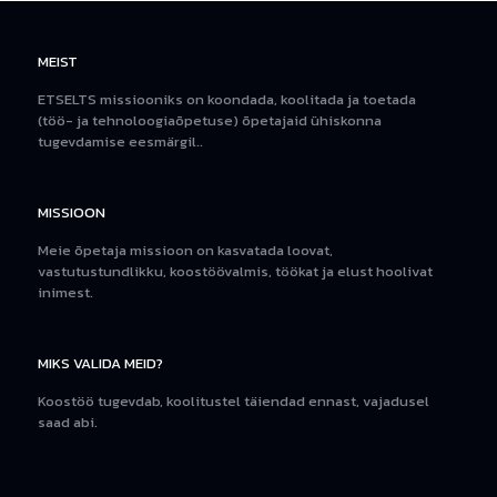
MEIST
ETSELTS missiooniks on koondada, koolitada ja toetada
(töö- ja tehnoloogiaõpetuse) õpetajaid ühiskonna
tugevdamise eesmärgil..
MISSIOON
Meie õpetaja missioon on kasvatada loovat,
vastutustundlikku, koostöövalmis, töökat ja elust hoolivat
inimest.
MIKS VALIDA MEID?
Koostöö tugevdab, koolitustel täiendad ennast, vajadusel
saad abi.