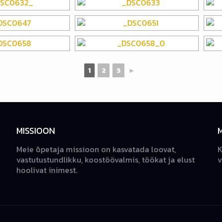
1
2
3
►
MISSIOON
Meie õpetaja missioon on kasvatada loovat,
K
vastutustundlikku, koostöövalmis, töökat ja elust
v
hoolivat inimest.