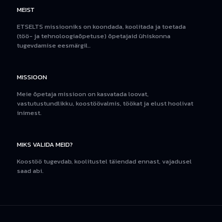
MEIST
ETSELTS missiooniks on koondada, koolitada ja toetada
(töö- ja tehnoloogiaõpetuse) õpetajaid ühiskonna
tugevdamise eesmärgil..
MISSIOON
Meie õpetaja missioon on kasvatada loovat,
vastutustundlikku, koostöövalmis, töökat ja elust hoolivat
inimest.
MIKS VALIDA MEID?
Koostöö tugevdab, koolitustel täiendad ennast, vajadusel
saad abi.