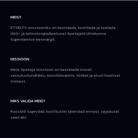
MEIST
ETSELTS missiooniks on koondada, koolitada ja toetada
(töö- ja tehnoloogiaõpetuse) õpetajaid ühiskonna
tugevdamise eesmärgil..
MISSIOON
Meie õpetaja missioon on kasvatada loovat,
vastutustundlikku, koostöövalmis, töökat ja elust hoolivat
inimest.
MIKS VALIDA MEID?
Koostöö tugevdab, koolitustel täiendad ennast, vajadusel
saad abi.